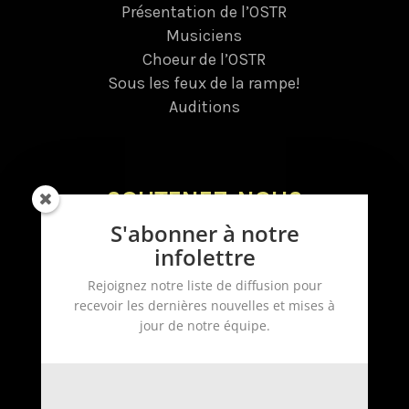
Présentation de l’OSTR
Musiciens
Choeur de l’OSTR
Sous les feux de la rampe!
Auditions
SOUTENEZ-NOUS
S'abonner à notre
Donnez
infolettre
Dons planifiés
Rejoignez notre liste de diffusion pour
Tirage
recevoir les dernières nouvelles et mises à
Devenez bénévole
jour de notre équipe.
Devenez commanditaire
Infolettre