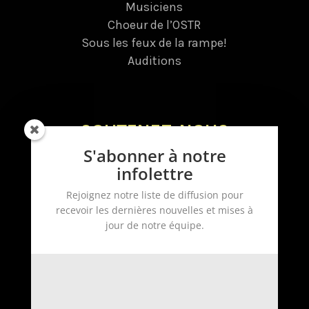
Musiciens
Choeur de l’OSTR
Sous les feux de la rampe!
Auditions
SOUTENEZ-NOUS
S'abonner à notre
Donnez
infolettre
Dons planifiés
Rejoignez notre liste de diffusion pour
Tirage
recevoir les dernières nouvelles et mises à
Devenez bénévole
jour de notre équipe.
Devenez commanditaire
Infolettre