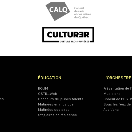
ÉDUCATION
L’ORCHESTRE
BOUM
Présentation de 
OSTR_Web
Musiciens
les
Concours de jeunes talents
Choeur de l’OSTR
Matinées en musique
Sous les feux de 
Matinées scolaires
Auditions
Stagiaires en résidence