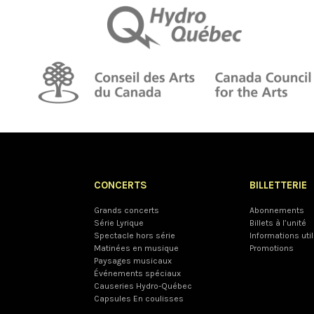
CONCERTS
BILLETTERIE
Grands concerts
Abonnements
Série Lyrique
Billets à l’unité
Spectacle hors série
Informations uti
Matinées en musique
Promotions
Paysages musicaux
Événements spéciaux
Causeries Hydro-Québec
Capsules En coulisses