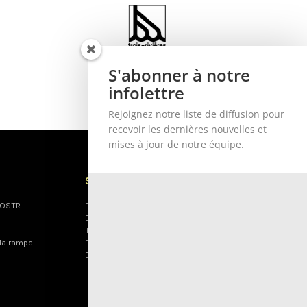
S'abonner à notre
infolettre
Rejoignez notre liste de diffusion pour
recevoir les dernières nouvelles et
mises à jour de notre équipe.
SOUTENEZ-NOUS
l’OSTR
Donnez
Dons planifiés
Tirage
la rampe!
Devenez bénévole
Devenez commanditaire
Infolettre