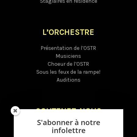
Stagiaires en résidence
L’ORCHESTRE
Présentation de l’OSTR
Musiciens
Choeur de l’OSTR
Sous les feux de la rampe!
Auditions
SOUTENEZ-NOUS
S'abonner à notre
Donnez
infolettre
Dons planifiés