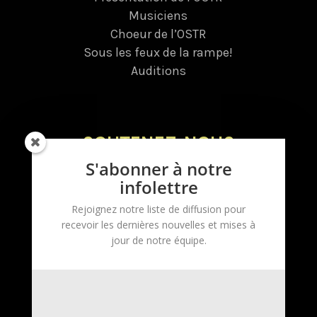
Musiciens
Choeur de l’OSTR
Sous les feux de la rampe!
Auditions
SOUTENEZ-NOUS
S'abonner à notre
Donnez
infolettre
Dons planifiés
Rejoignez notre liste de diffusion pour
Tirage
recevoir les dernières nouvelles et mises à
Devenez bénévole
jour de notre équipe.
Devenez commanditaire
Infolettre