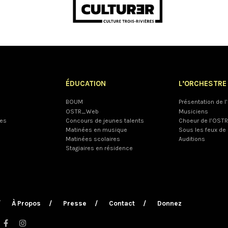
ÉDUCATION
L’ORCHESTRE
BOUM
Présentation de 
OSTR_Web
Musiciens
les
Concours de jeunes talents
Choeur de l’OSTR
Matinées en musique
Sous les feux de 
Matinées scolaires
Auditions
Stagiaires en résidence
À Propos
Presse
Contact
Donnez