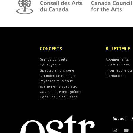
CONCERTS
BILLETTERIE
Grands concerts
Abonnements
Série Lyrique
Billets à l’unité
Spectacle hors série
Informations uti
Matinées en musique
Promotions
Paysages musicaux
Événements spéciaux
Causeries Hydro-Québec
Capsules En coulisses
Accueil