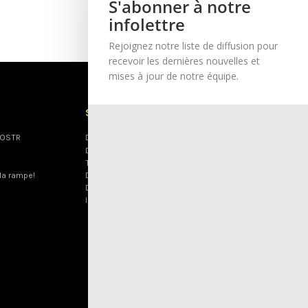
S'abonner à notre
infolettre
Rejoignez notre liste de diffusion pour
recevoir les dernières nouvelles et
mises à jour de notre équipe.
SOUTENEZ-NOUS
l’OSTR
Donnez
Dons planifiés
Tirage
la rampe!
Devenez bénévole
Devenez commanditaire
Infolettre