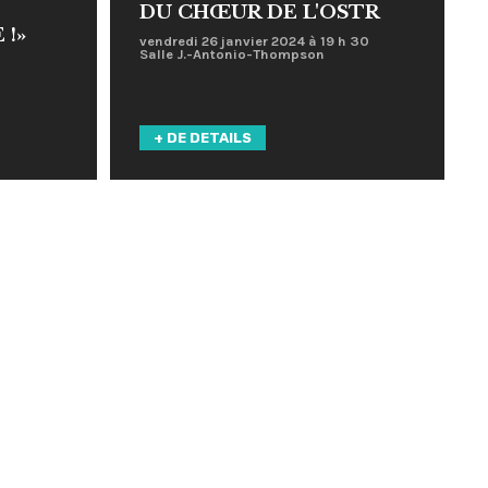
DU CHŒUR DE L'OSTR
 !»
vendredi 26 janvier 2024 à 19 h 30
Salle J.-Antonio-Thompson
+ DE DETAILS